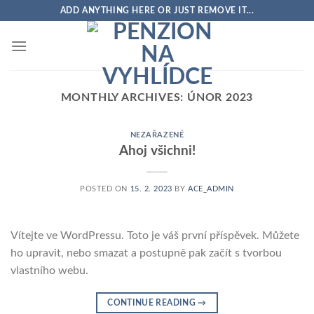
Skip
ADD ANYTHING HERE OR JUST REMOVE IT...
to
content
MONTHLY ARCHIVES:
ÚNOR 2023
NEZAŘAZENÉ
Ahoj všichni!
POSTED ON
15. 2. 2023
BY
ACE_ADMIN
Vítejte ve WordPressu. Toto je váš první příspěvek. Můžete
ho upravit, nebo smazat a postupně pak začít s tvorbou
vlastního webu.
CONTINUE READING
→